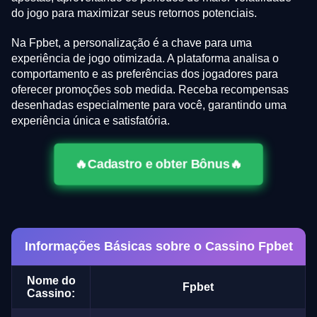
do jogo para maximizar seus retornos potenciais.
Na Fpbet, a personalização é a chave para uma
experiência de jogo otimizada. A plataforma analisa o
comportamento e as preferências dos jogadores para
oferecer promoções sob medida. Receba recompensas
desenhadas especialmente para você, garantindo uma
experiência única e satisfatória.
🔥Cadastro e obter Bônus🔥
Informações Básicas sobre o Cassino Fpbet
Nome do
Fpbet
Cassino: