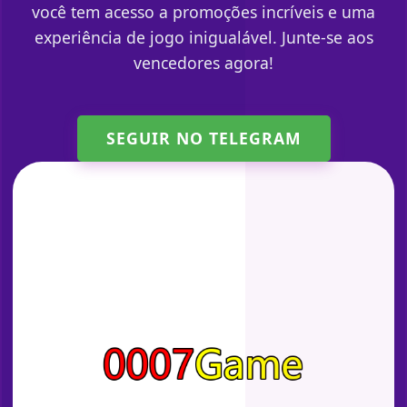
você tem acesso a promoções incríveis e uma
experiência de jogo inigualável. Junte-se aos
vencedores agora!
SEGUIR NO TELEGRAM