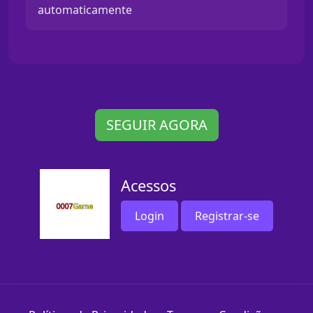
automaticamente
SEGUIR AGORA
Acessos
Login
Registrar-se