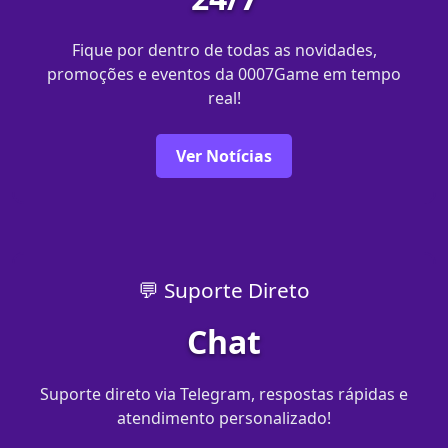
Fique por dentro de todas as novidades,
promoções e eventos da 0007Game em tempo
real!
Ver Notícias
💬 Suporte Direto
Chat
Suporte direto via Telegram, respostas rápidas e
atendimento personalizado!