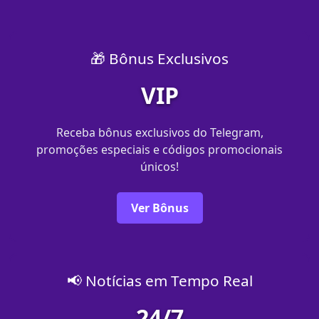
🎁 Bônus Exclusivos
VIP
Receba bônus exclusivos do Telegram,
promoções especiais e códigos promocionais
únicos!
Ver Bônus
📢 Notícias em Tempo Real
24/7