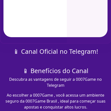
📱 Canal Oficial no Telegram!
📱 Benefícios do Canal
Descubra as vantagens de seguir a 0007Game no
Telegram
Ao escolher a 0007Game , você acessa um ambiente
seguro da 0007Game Brasil , ideal para começar suas
apostas e conquistar altos lucros.