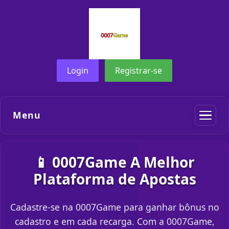
Login
Registrar-se
Menu
📱 0007Game A Melhor
Plataforma de Apostas
Cadastre-se na 0007Game para ganhar bônus no
cadastro e em cada recarga. Com a 0007Game,