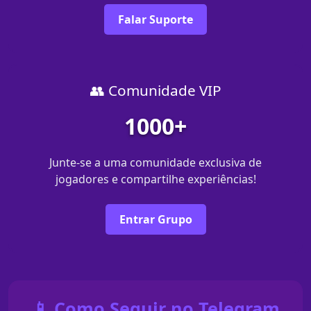
Falar Suporte
👥 Comunidade VIP
1000+
Junte-se a uma comunidade exclusiva de
jogadores e compartilhe experiências!
Entrar Grupo
📱 Como Seguir no Telegram