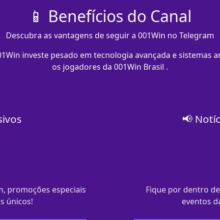
📱 Benefícios do Canal
Descubra as vantagens de seguir a 001Win no Telegram
001Win investe pesado em tecnologia avançada e sistemas a
os jogadores da 001Win Brasil .
sivos
📢 Notí
m, promoções especiais
Fique por dentro d
s únicos!
eventos d