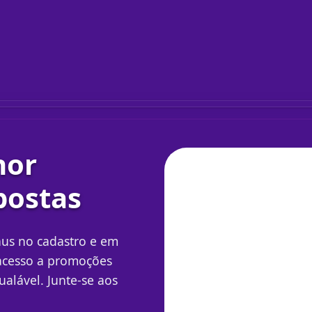
hor
postas
us no cadastro e em
acesso a promoções
ualável. Junte-se aos