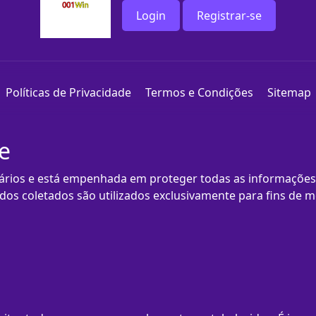
Login
Registrar-se
Políticas de Privacidade
Termos e Condições
Sitemap
de
uários e está empenhada em proteger todas as informações
os coletados são utilizados exclusivamente para fins de m