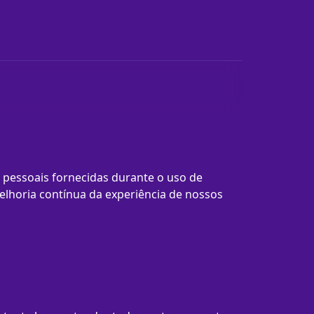
 pessoais fornecidas durante o uso de
elhoria contínua da experiência de nossos