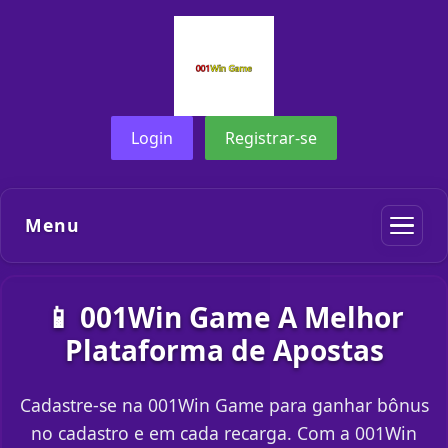
Login
Registrar-se
Menu
📱 001Win Game A Melhor
Plataforma de Apostas
Cadastre-se na 001Win Game para ganhar bônus
no cadastro e em cada recarga. Com a 001Win