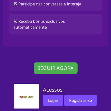
💬 Participe das conversas e interaja
🎁 Receba bônus exclusivos
automaticamente
SEGUIR AGORA
Acessos
Login
Registrar-se