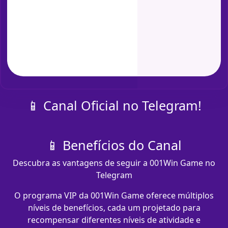
📱 Canal Oficial no Telegram!
📱 Benefícios do Canal
Descubra as vantagens de seguir a 001Win Game no
Telegram
O programa VIP da 001Win Game oferece múltiplos
níveis de benefícios, cada um projetado para
recompensar diferentes níveis de atividade e