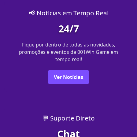
📢 Notícias em Tempo Real
24/7
Fique por dentro de todas as novidades,
promoções e eventos da 001Win Game em
tempo real!
Ver Notícias
💬 Suporte Direto
Chat