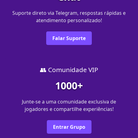
Suporte direto via Telegram, respostas rápidas e
atendimento personalizado!
Falar Suporte
👥 Comunidade VIP
1000+
Junte-se a uma comunidade exclusiva de
jogadores e compartilhe experiências!
Entrar Grupo