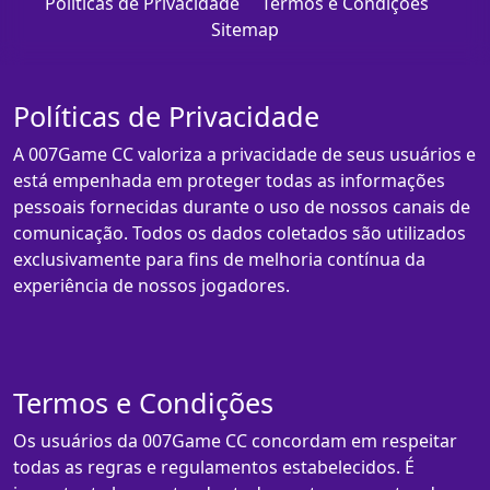
Políticas de Privacidade
Termos e Condições
Sitemap
Políticas de Privacidade
A 007Game CC valoriza a privacidade de seus usuários e
está empenhada em proteger todas as informações
pessoais fornecidas durante o uso de nossos canais de
comunicação. Todos os dados coletados são utilizados
exclusivamente para fins de melhoria contínua da
experiência de nossos jogadores.
Termos e Condições
Os usuários da 007Game CC concordam em respeitar
todas as regras e regulamentos estabelecidos. É