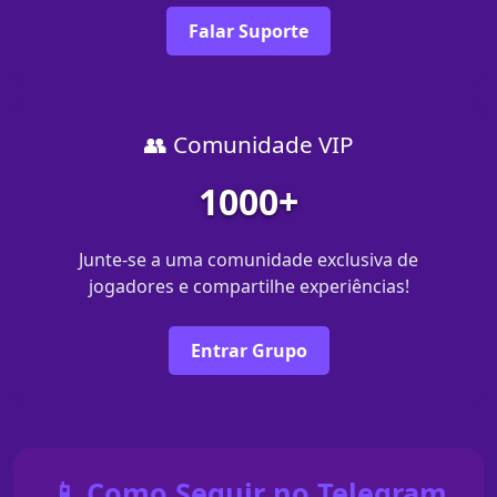
Falar Suporte
👥 Comunidade VIP
1000+
Junte-se a uma comunidade exclusiva de
jogadores e compartilhe experiências!
Entrar Grupo
📱 Como Seguir no Telegram