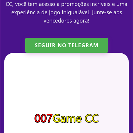
CC, você tem acesso a promoções incríveis e uma
experiência de jogo inigualável. Junte-se aos
vencedores agora!
SEGUIR NO TELEGRAM