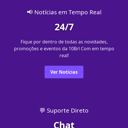
📢 Notícias em Tempo Real
24/7
Fique por dentro de todas as novidades,
promoções e eventos da 10Brl Com em tempo
real!
Ver Notícias
💬 Suporte Direto
Chat