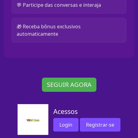
💬 Participe das conversas e interaja
🎁 Receba bônus exclusivos
automaticamente
SEGUIR AGORA
Acessos
Login
Registrar-se