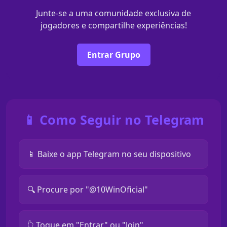
Junte-se a uma comunidade exclusiva de
jogadores e compartilhe experiências!
Entrar Grupo
📱 Como Seguir no Telegram
📱 Baixe o app Telegram no seu dispositivo
🔍 Procure por "@10WinOficial"
👆 Toque em "Entrar" ou "Join"