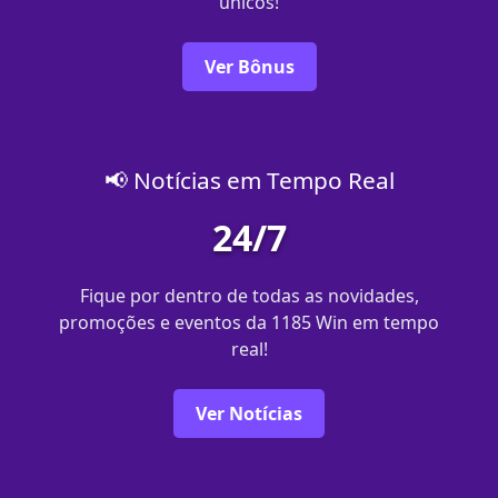
únicos!
Ver Bônus
📢 Notícias em Tempo Real
24/7
Fique por dentro de todas as novidades,
promoções e eventos da 1185 Win em tempo
real!
Ver Notícias