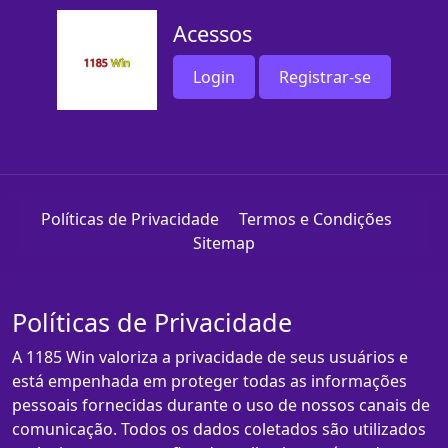
Acessos
Login
Registrar-se
Políticas de Privacidade
Termos e Condições
Sitemap
Políticas de Privacidade
A 1185 Win valoriza a privacidade de seus usuários e
está empenhada em proteger todas as informações
pessoais fornecidas durante o uso de nossos canais de
comunicação. Todos os dados coletados são utilizados