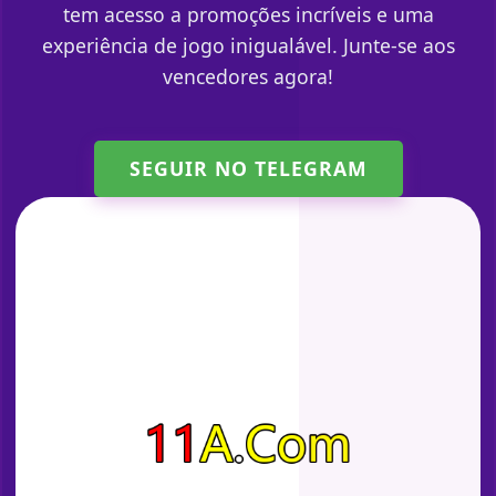
tem acesso a promoções incríveis e uma
experiência de jogo inigualável. Junte-se aos
vencedores agora!
SEGUIR NO TELEGRAM