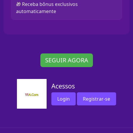
🎁 Receba bônus exclusivos
automaticamente
SEGUIR AGORA
Acessos
Login
Registrar-se