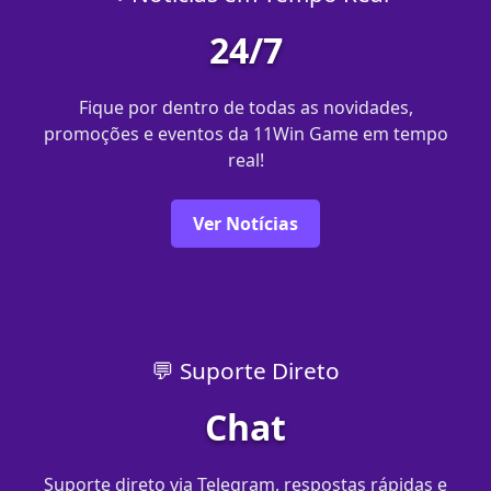
24/7
Fique por dentro de todas as novidades,
promoções e eventos da 11Win Game em tempo
real!
Ver Notícias
💬 Suporte Direto
Chat
Suporte direto via Telegram, respostas rápidas e