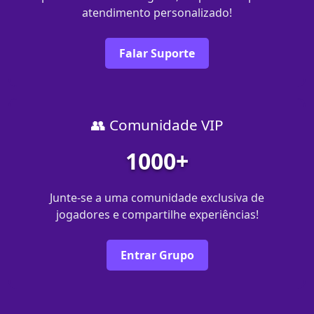
atendimento personalizado!
Falar Suporte
👥 Comunidade VIP
1000+
Junte-se a uma comunidade exclusiva de
jogadores e compartilhe experiências!
Entrar Grupo