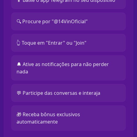
📱 Baixe o app Telegram no seu dispositivo
🔍 Procure por "@14VinOficial"
👆 Toque em "Entrar" ou "Join"
🔔 Ative as notificações para não perder
nada
💬 Participe das conversas e interaja
🎁 Receba bônus exclusivos
automaticamente