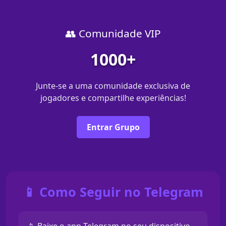
👥 Comunidade VIP
1000+
Junte-se a uma comunidade exclusiva de
jogadores e compartilhe experiências!
Entrar Grupo
📱 Como Seguir no Telegram