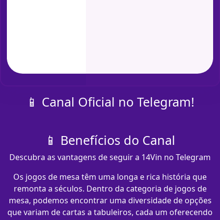
📱 Canal Oficial no Telegram!
📱 Benefícios do Canal
Descubra as vantagens de seguir a 14Vin no Telegram
Os jogos de mesa têm uma longa e rica história que
remonta a séculos. Dentro da categoria de jogos de
mesa, podemos encontrar uma diversidade de opções
que variam de cartas a tabuleiros, cada um oferecendo