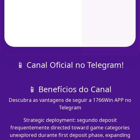
📱 Canal Oficial no Telegram!
📱 Benefícios do Canal
Descubra as vantagens de seguir a 1766Win APP no
Telegram
Strategic deployment: segundo deposit
frequentemente directed toward game categories
unexplored durante first deposit phase, expanding