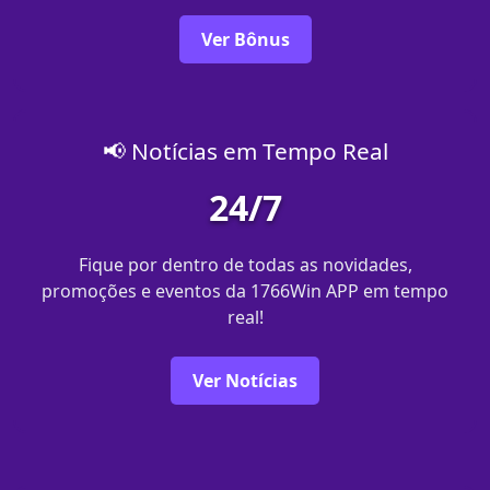
Ver Bônus
📢 Notícias em Tempo Real
24/7
Fique por dentro de todas as novidades,
promoções e eventos da 1766Win APP em tempo
real!
Ver Notícias