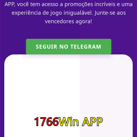
APP, você tem acesso a promoções incríveis e uma
experiência de jogo inigualável. Junte-se aos
vencedores agora!
SEGUIR NO TELEGRAM