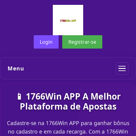
Login
Registrar-se
Menu
📱 1766Win APP A Melhor
Plataforma de Apostas
Cadastre-se na 1766Win APP para ganhar bônus
no cadastro e em cada recarga. Com a 1766Win