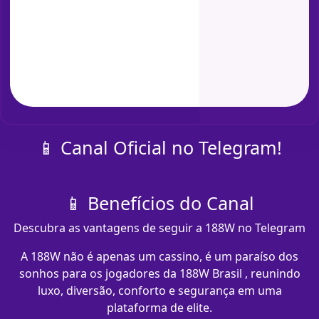
📱 Canal Oficial no Telegram!
📱 Benefícios do Canal
Descubra as vantagens de seguir a 188W no Telegram
A 188W não é apenas um cassino, é um paraíso dos
sonhos para os jogadores da 188W Brasil , reunindo
luxo, diversão, conforto e segurança em uma
plataforma de elite.