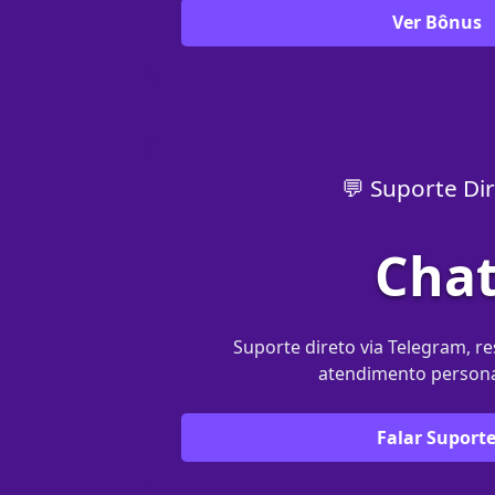
Ver Bônus
💬 Suporte Di
Cha
Suporte direto via Telegram, r
atendimento persona
Falar Suport