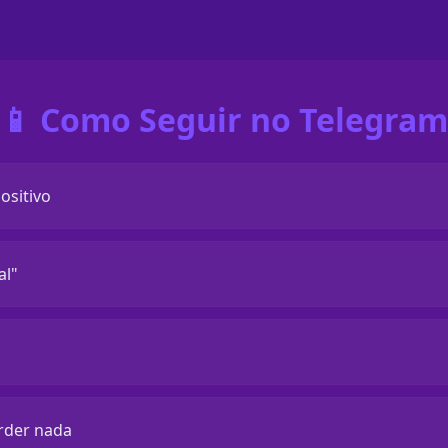
📱 Como Seguir no Telegram
ositivo
al"
erder nada