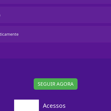
a
aticamente
SEGUIR AGORA
Acessos