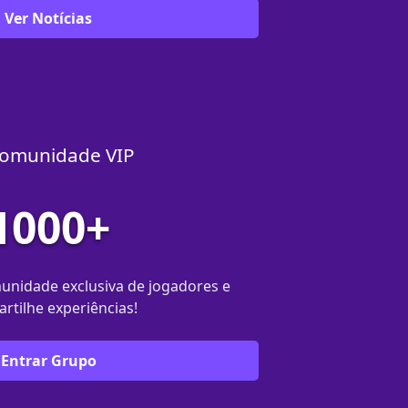
Ver Notícias
Comunidade VIP
1000+
unidade exclusiva de jogadores e
rtilhe experiências!
Entrar Grupo