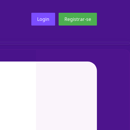
Login
Registrar-se