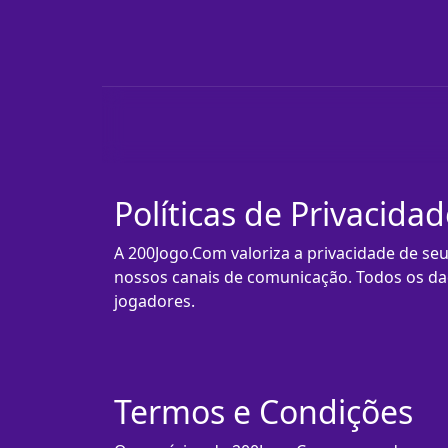
Políticas de Privacida
A 200Jogo.Com valoriza a privacidade de s
nossos canais de comunicação. Todos os dad
jogadores.
Termos e Condições