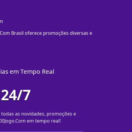
am
Com Brasil oferece promoções diversas e
cias em Tempo Real
24/7
e todas as novidades, promoções e
00Jogo.Com em tempo real!