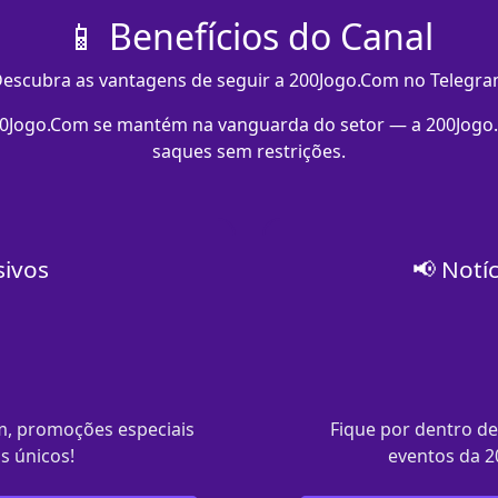
📱 Benefícios do Canal
escubra as vantagens de seguir a 200Jogo.Com no Telegr
00Jogo.Com se mantém na vanguarda do setor — a 200Jogo.
saques sem restrições.
sivos
📢 Notí
m, promoções especiais
Fique por dentro d
s únicos!
eventos da 2