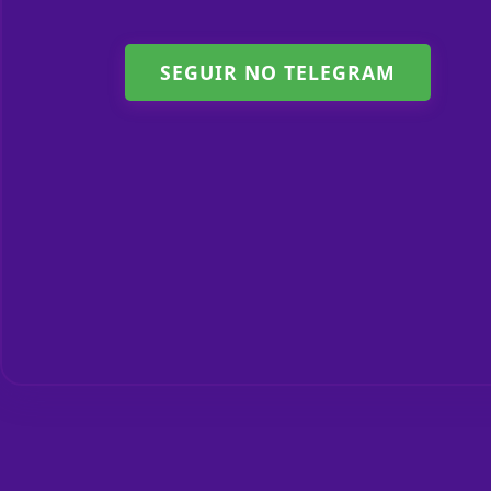
SEGUIR NO TELEGRAM