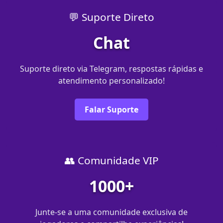
💬 Suporte Direto
Chat
Suporte direto via Telegram, respostas rápidas e
atendimento personalizado!
Falar Suporte
👥 Comunidade VIP
1000+
Junte-se a uma comunidade exclusiva de