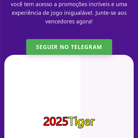
você tem acesso a promoções incríveis e uma
experiência de jogo inigualável. Junte-se aos
vencedores agora!
SEGUIR NO TELEGRAM