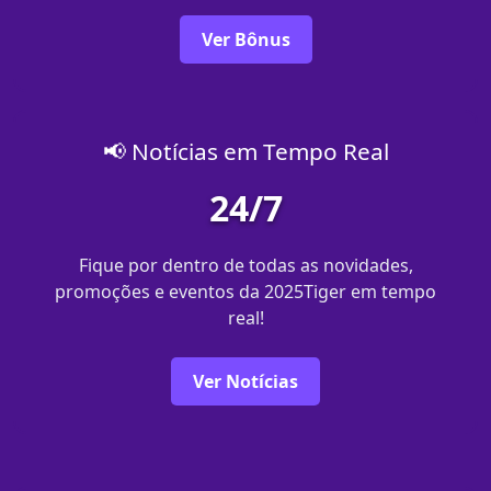
Ver Bônus
📢 Notícias em Tempo Real
24/7
Fique por dentro de todas as novidades,
promoções e eventos da 2025Tiger em tempo
real!
Ver Notícias