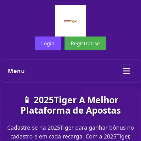
Login
Registrar-se
Menu
📱 2025Tiger A Melhor
Plataforma de Apostas
Cadastre-se na 2025Tiger para ganhar bônus no
cadastro e em cada recarga. Com a 2025Tiger,