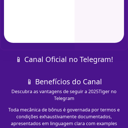
📱 Canal Oficial no Telegram!
📱 Benefícios do Canal
Descubra as vantagens de seguir a 2025Tiger no
Telegram
Toda mecânica de bônus é governada por termos e
condições exhaustivamente documentados,
apresentados em linguagem clara com examples