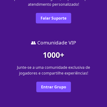
atendimento personalizado!
Falar Suporte
👥 Comunidade VIP
1000+
Junte-se a uma comunidade exclusiva de
jogadores e compartilhe experiências!
Entrar Grupo