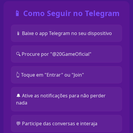
📱 Como Seguir no Telegram
📱 Baixe o app Telegram no seu dispositivo
🔍 Procure por "@20GameOficial"
👆 Toque em "Entrar" ou "Join"
🔔 Ative as notificações para não perder
nada
💬 Participe das conversas e interaja