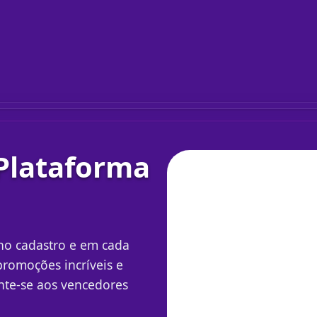
 Plataforma
no cadastro e em cada
promoções incríveis e
unte-se aos vencedores