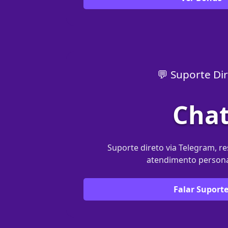
💬 Suporte Di
Cha
Suporte direto via Telegram, r
atendimento persona
Falar Suport