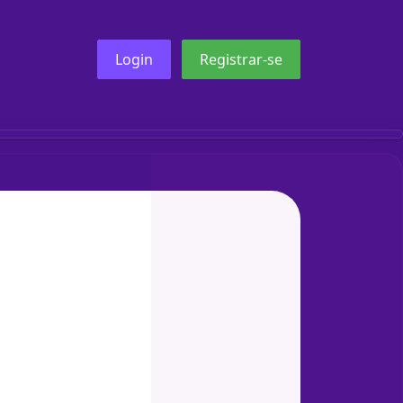
Login
Registrar-se