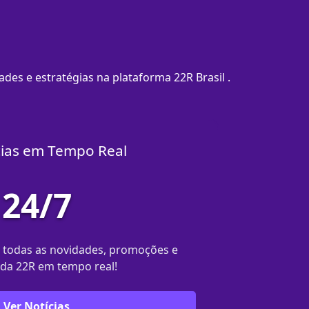
des e estratégias na plataforma 22R Brasil .
cias em Tempo Real
24/7
e todas as novidades, promoções e
 da 22R em tempo real!
Ver Notícias