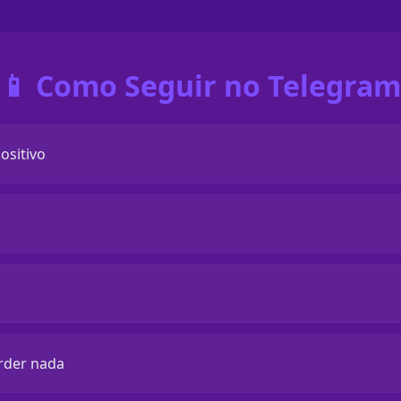
📱 Como Seguir no Telegram
ositivo
erder nada