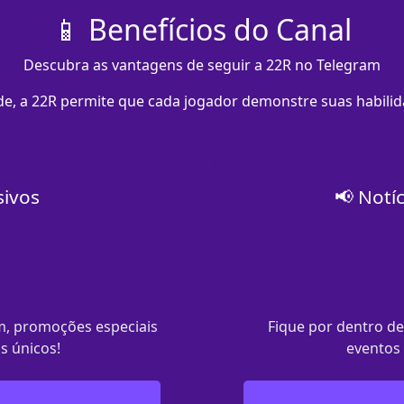
📱 Benefícios do Canal
Descubra as vantagens de seguir a 22R no Telegram
e, a 22R permite que cada jogador demonstre suas habilida
sivos
📢 Notí
m, promoções especiais
Fique por dentro d
s únicos!
eventos