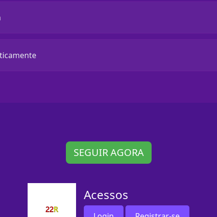
a
aticamente
SEGUIR AGORA
Acessos
Login
Registrar-se