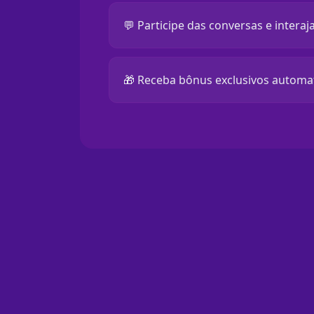
💬 Participe das conversas e interaj
🎁 Receba bônus exclusivos autom