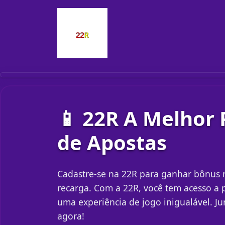
📱 22R A Melhor
de Apostas
Cadastre-se na 22R para ganhar bônus 
recarga. Com a 22R, você tem acesso a 
uma experiência de jogo inigualável. J
agora!