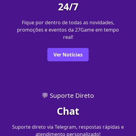
24/7
Fique por dentro de todas as novidades,
promoções e eventos da 27Game em tempo
real!
Ver Notícias
💬 Suporte Direto
Chat
Suporte direto via Telegram, respostas rápidas e
atendimento personalizado!