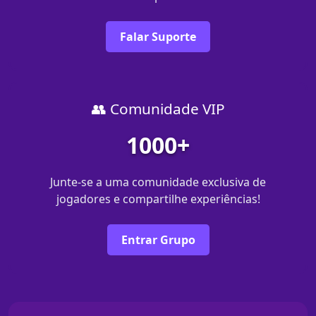
Falar Suporte
👥 Comunidade VIP
1000+
Junte-se a uma comunidade exclusiva de
jogadores e compartilhe experiências!
Entrar Grupo