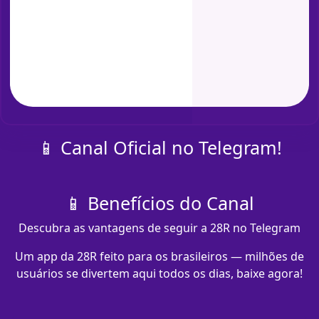
📱 Canal Oficial no Telegram!
📱 Benefícios do Canal
Descubra as vantagens de seguir a 28R no Telegram
Um app da 28R feito para os brasileiros — milhões de
usuários se divertem aqui todos os dias, baixe agora!