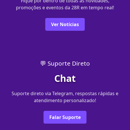
Fique por dentro de todas as novidades,
promoções e eventos da 28R em tempo real!
Ver Notícias
💬 Suporte Direto
Chat
Suporte direto via Telegram, respostas rápidas e
atendimento personalizado!
Falar Suporte