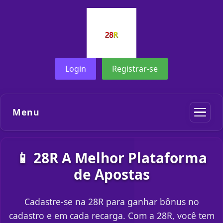
Login
Registrar-se
Menu
📱 28R A Melhor Plataforma
de Apostas
Cadastre-se na 28R para ganhar bônus no
cadastro e em cada recarga. Com a 28R, você tem