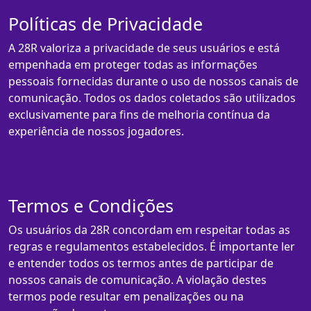
Políticas de Privacidade
A 28R valoriza a privacidade de seus usuários e está
empenhada em proteger todas as informações
pessoais fornecidas durante o uso de nossos canais de
comunicação. Todos os dados coletados são utilizados
exclusivamente para fins de melhoria contínua da
experiência de nossos jogadores.
Termos e Condições
Os usuários da 28R concordam em respeitar todas as
regras e regulamentos estabelecidos. É importante ler
e entender todos os termos antes de participar de
nossos canais de comunicação. A violação destes
termos pode resultar em penalizações ou na