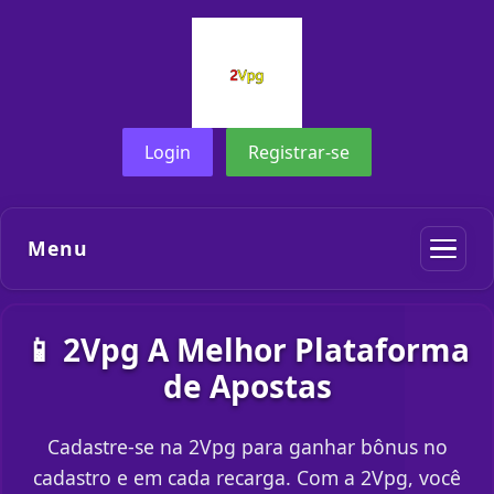
Login
Registrar-se
Menu
📱 2Vpg A Melhor Plataforma
de Apostas
Cadastre-se na 2Vpg para ganhar bônus no
cadastro e em cada recarga. Com a 2Vpg, você