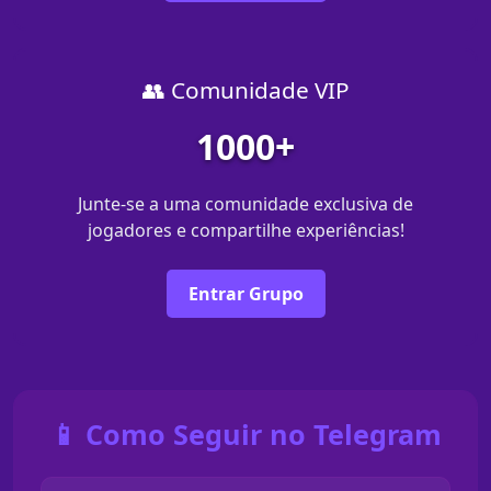
👥 Comunidade VIP
1000+
Junte-se a uma comunidade exclusiva de
jogadores e compartilhe experiências!
Entrar Grupo
📱 Como Seguir no Telegram