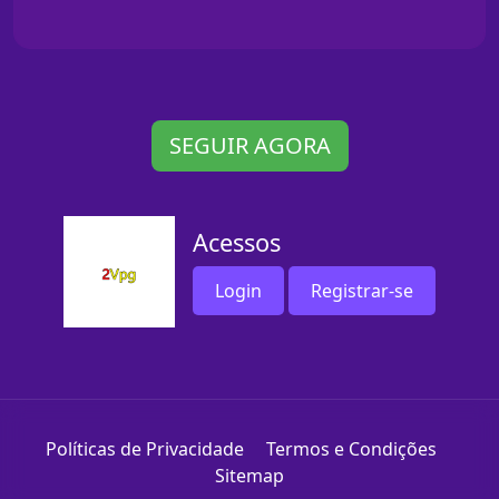
SEGUIR AGORA
Acessos
Login
Registrar-se
Políticas de Privacidade
Termos e Condições
Sitemap