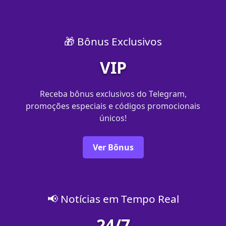
🎁 Bônus Exclusivos
VIP
Receba bônus exclusivos do Telegram,
promoções especiais e códigos promocionais
únicos!
Ver Bônus
📢 Notícias em Tempo Real
24/7