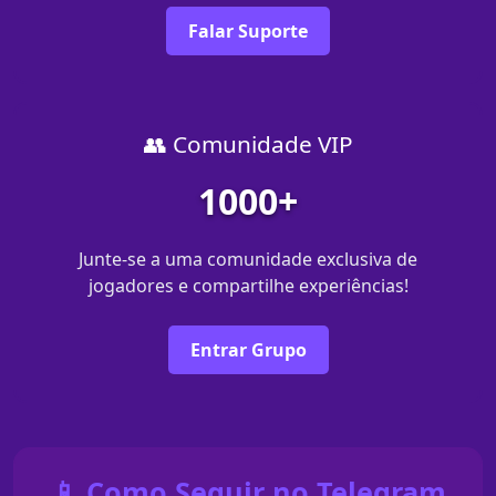
Falar Suporte
👥 Comunidade VIP
1000+
Junte-se a uma comunidade exclusiva de
jogadores e compartilhe experiências!
Entrar Grupo
📱 Como Seguir no Telegram