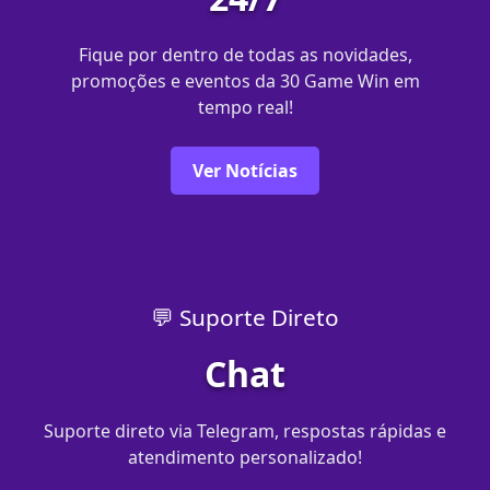
Fique por dentro de todas as novidades,
promoções e eventos da 30 Game Win em
tempo real!
Ver Notícias
💬 Suporte Direto
Chat
Suporte direto via Telegram, respostas rápidas e
atendimento personalizado!