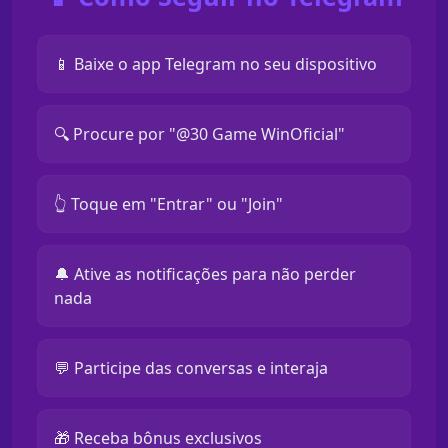
📱 Baixe o app Telegram no seu dispositivo
🔍 Procure por "@30 Game WinOficial"
👆 Toque em "Entrar" ou "Join"
🔔 Ative as notificações para não perder
nada
💬 Participe das conversas e interaja
🎁 Receba bônus exclusivos