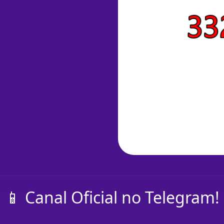
📱 Canal Oficial no Telegram!