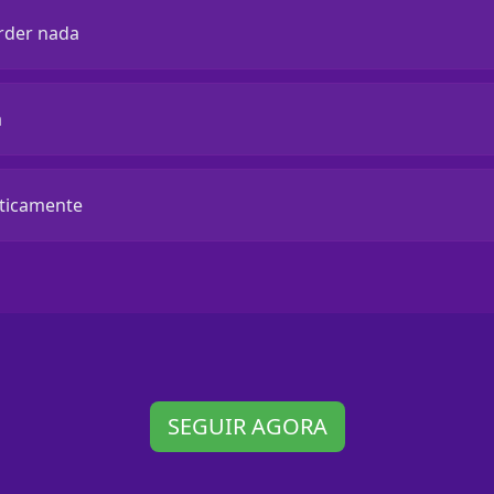
erder nada
a
aticamente
SEGUIR AGORA