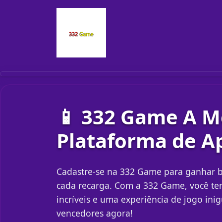
📱 332 Game A M
Plataforma de A
Cadastre-se na 332 Game para ganhar 
cada recarga. Com a 332 Game, você t
incríveis e uma experiência de jogo inig
vencedores agora!