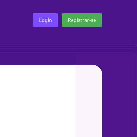
Login
Registrar-se