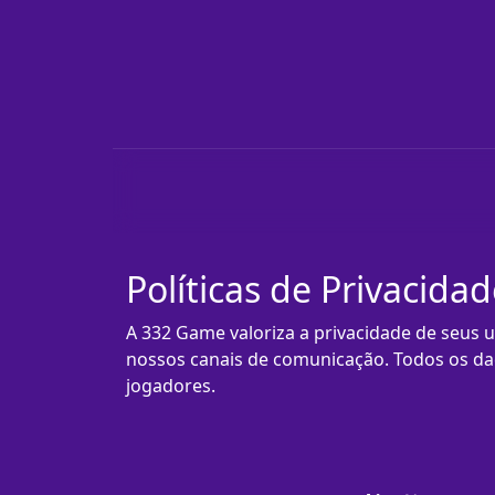
Políticas de Privacida
A 332 Game valoriza a privacidade de seus
nossos canais de comunicação. Todos os dad
jogadores.