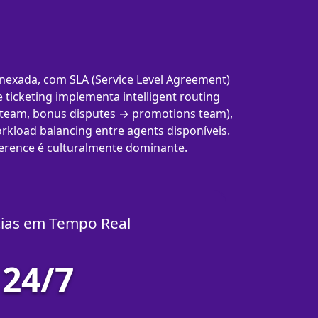
exada, com SLA (Service Level Agreement)
 ticketing implementa intelligent routing
e team, bonus disputes → promotions team),
orkload balancing entre agents disponíveis.
ference é culturalmente dominante.
cias em Tempo Real
24/7