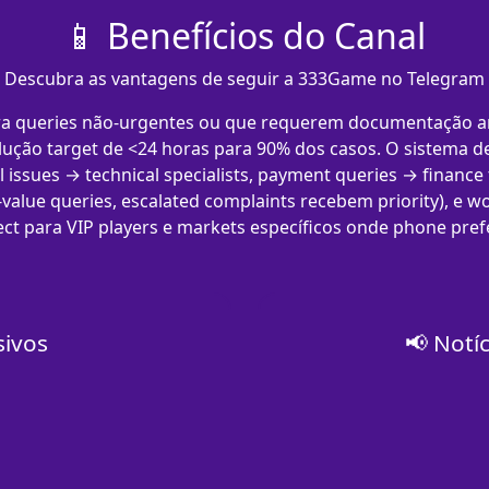
📱 Benefícios do Canal
Descubra as vantagens de seguir a 333Game no Telegram
ara queries não-urgentes ou que requerem documentação an
ução target de <24 horas para 90% dos casos. O sistema de
l issues → technical specialists, payment queries → financ
h-value queries, escalated complaints recebem priority), e w
rect para VIP players e markets específicos onde phone pre
sivos
📢 Notí