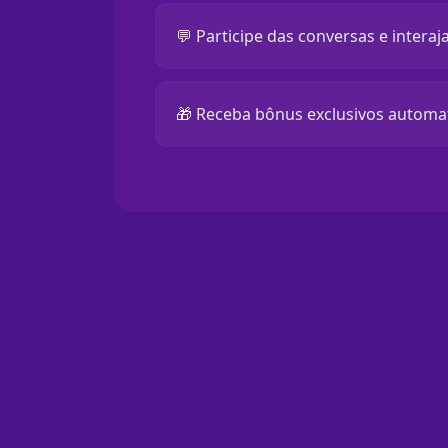
💬 Participe das conversas e interaj
🎁 Receba bônus exclusivos autom