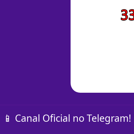
📱 Canal Oficial no Telegram!