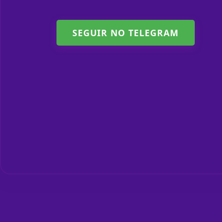
SEGUIR NO TELEGRAM