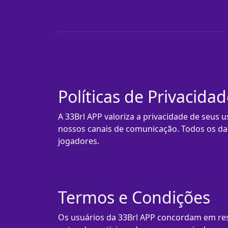
Políticas de Privacida
A 33Brl APP valoriza a privacidade de seus
nossos canais de comunicação. Todos os dad
jogadores.
Termos e Condições
Os usuários da 33Brl APP concordam em resp