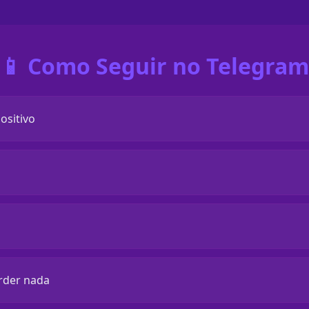
📱 Como Seguir no Telegram
ositivo
erder nada