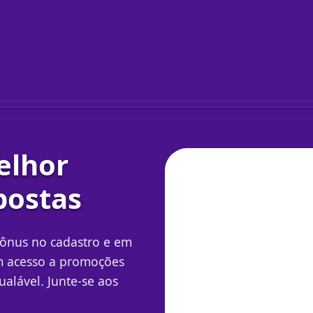
elhor
postas
bônus no cadastro e em
em acesso a promoções
ualável. Junte-se aos