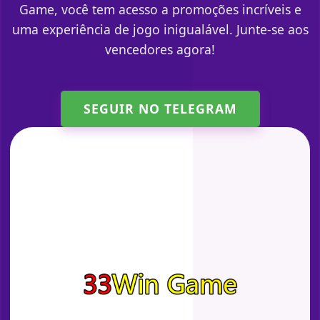
Game, você tem acesso a promoções incríveis e
uma experiência de jogo inigualável. Junte-se aos
vencedores agora!
SEGUIR NO TELEGRAM