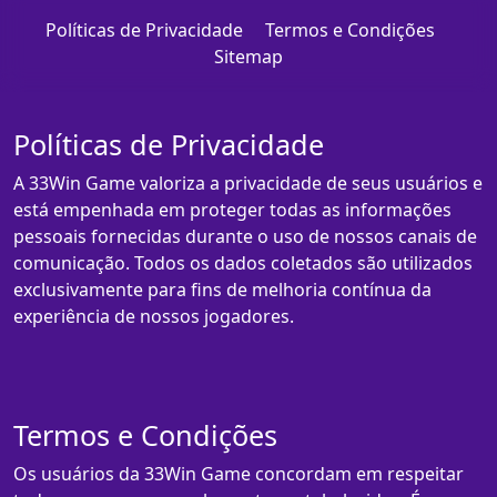
Políticas de Privacidade
Termos e Condições
Sitemap
Políticas de Privacidade
A 33Win Game valoriza a privacidade de seus usuários e
está empenhada em proteger todas as informações
pessoais fornecidas durante o uso de nossos canais de
comunicação. Todos os dados coletados são utilizados
exclusivamente para fins de melhoria contínua da
experiência de nossos jogadores.
Termos e Condições
Os usuários da 33Win Game concordam em respeitar