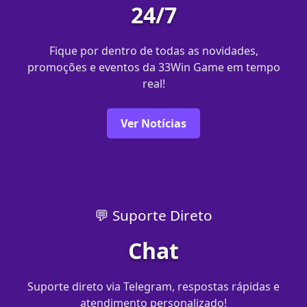
24/7
Fique por dentro de todas as novidades,
promoções e eventos da 33Win Game em tempo
real!
Ver Notícias
💬 Suporte Direto
Chat
Suporte direto via Telegram, respostas rápidas e
atendimento personalizado!