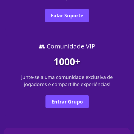
Falar Suporte
👥 Comunidade VIP
1000+
Junte-se a uma comunidade exclusiva de
jogadores e compartilhe experiências!
Entrar Grupo