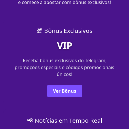
e comece a apostar com bônus exclusivos!
🎁 Bônus Exclusivos
VIP
Receba bônus exclusivos do Telegram,
promoções especiais e códigos promocionais
únicos!
Ver Bônus
📢 Notícias em Tempo Real