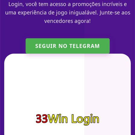
Login, você tem acesso a promoções incríveis e
uma experiência de jogo inigualável. Junte-se aos
vencedores agora!
SEGUIR NO TELEGRAM