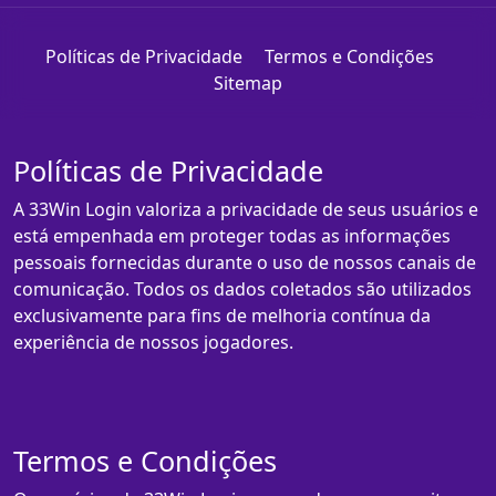
Políticas de Privacidade
Termos e Condições
Sitemap
Políticas de Privacidade
A 33Win Login valoriza a privacidade de seus usuários e
está empenhada em proteger todas as informações
pessoais fornecidas durante o uso de nossos canais de
comunicação. Todos os dados coletados são utilizados
exclusivamente para fins de melhoria contínua da
experiência de nossos jogadores.
Termos e Condições