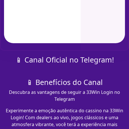
📱 Canal Oficial no Telegram!
📱 Benefícios do Canal
Descubra as vantagens de seguir a 33Win Login no
Telegram
Experimente a emoção autêntica do cassino na 33Win
Login! Com dealers ao vivo, jogos clássicos e uma
atmosfera vibrante, você terá a experiência mais