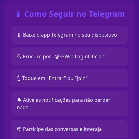
📱 Como Seguir no Telegram
📱 Baixe o app Telegram no seu dispositivo
🔍 Procure por "@33Win LoginOficial"
👆 Toque em "Entrar" ou "Join"
🔔 Ative as notificações para não perder
nada
💬 Participe das conversas e interaja