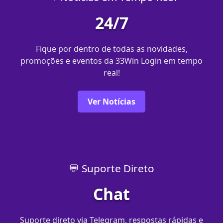
24/7
Fique por dentro de todas as novidades,
promoções e eventos da 33Win Login em tempo
real!
Ver Notícias
💬 Suporte Direto
Chat
Suporte direto via Telegram, respostas rápidas e