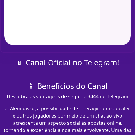
📱 Canal Oficial no Telegram!
📱 Benefícios do Canal
Descubra as vantagens de seguir a 3444 no Telegram
a. Além disso, a possibilidade de interagir com o dealer
e outros jogadores por meio de um chat ao vivo
acrescenta um aspecto social às apostas online,
tornando a experiência ainda mais envolvente. Uma das