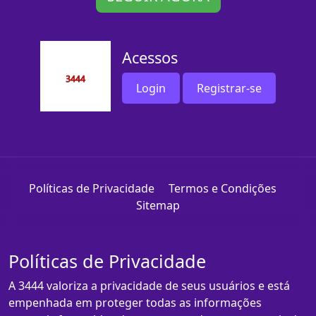
Acessos
Login
Registrar-se
Políticas de Privacidade
Termos e Condições
Sitemap
Políticas de Privacidade
A 3444 valoriza a privacidade de seus usuários e está
empenhada em proteger todas as informações