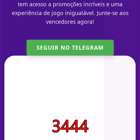
tem acesso a promoções incríveis e uma
experiência de jogo inigualável. Junte-se aos
vencedores agora!
SEGUIR NO TELEGRAM