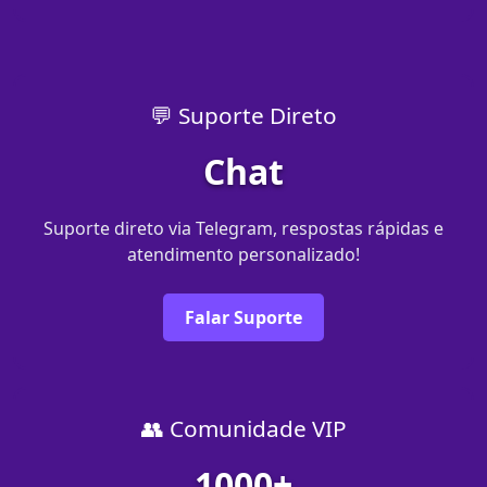
💬 Suporte Direto
Chat
Suporte direto via Telegram, respostas rápidas e
atendimento personalizado!
Falar Suporte
👥 Comunidade VIP
1000+