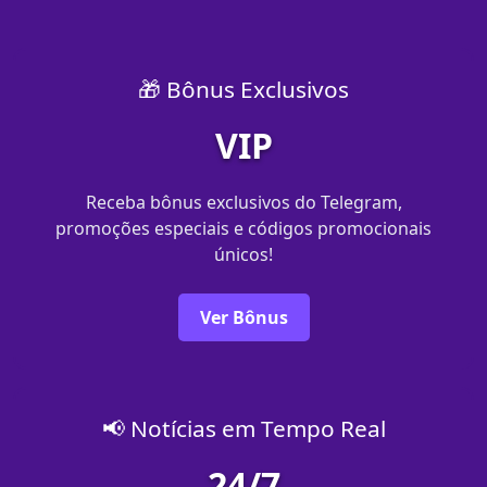
🎁 Bônus Exclusivos
VIP
Receba bônus exclusivos do Telegram,
promoções especiais e códigos promocionais
únicos!
Ver Bônus
📢 Notícias em Tempo Real
24/7