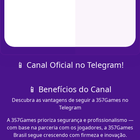
📱 Canal Oficial no Telegram!
📱 Benefícios do Canal
Descubra as vantagens de seguir a 357Games no
Telegram
A 357Games prioriza segurança e profissionalismo —
com base na parceria com os jogadores, a 357Games
Brasil segue crescendo com firmeza e inovação.