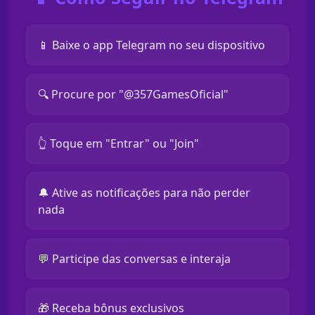
📱 Baixe o app Telegram no seu dispositivo
🔍 Procure por "@357GamesOficial"
👆 Toque em "Entrar" ou "Join"
🔔 Ative as notificações para não perder
nada
💬 Participe das conversas e interaja
🎁 Receba bônus exclusivos