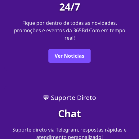
24/7
Fique por dentro de todas as novidades,
promoções e eventos da 365Brl.Com em tempo
real!
Ver Notícias
💬 Suporte Direto
Chat
Suporte direto via Telegram, respostas rápidas e
atendimento personalizado!