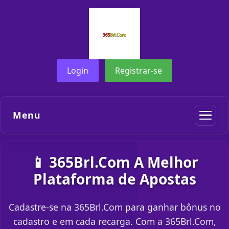
Login
Registrar-se
Menu
📱 365Brl.Com A Melhor
Plataforma de Apostas
Cadastre-se na 365Brl.Com para ganhar bônus no
cadastro e em cada recarga. Com a 365Brl.Com,