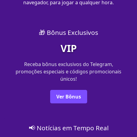
navegador, para jogar a qualquer hora.
🎁 Bônus Exclusivos
VIP
Receba bônus exclusivos do Telegram,
promoções especiais e códigos promocionais
únicos!
Ver Bônus
📢 Notícias em Tempo Real