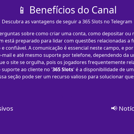
📱 Benefícios do Canal
Descubra as vantagens de seguir a 365 Slots no Telegram
erguntas sobre como criar uma conta, como depositar ou r
ém está preparado para lidar com questões relacionadas a
confiável. A comunicação é essencial neste campo, e por e
, e-mail e até mesmo suporte por telefone, dependendo da
ue o site se orgulha, pois os jogadores frequentemente rel
suporte ao cliente no '
365 Slots
' é a disponibilidade de u
Essa seção pode ser um recurso valioso para solucionar que
sivos
📢 Notí