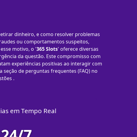
etirar dinheiro, e como resolver problemas
 fraudes ou comportamentos suspeitos,
sse motivo, o '
365 Slots
' oferece diversas
 urgência da questão. Este compromisso com
atam experiências positivas ao interagir com
ma seção de perguntas frequentes (FAQ) no
stões .
cias em Tempo Real
24/7