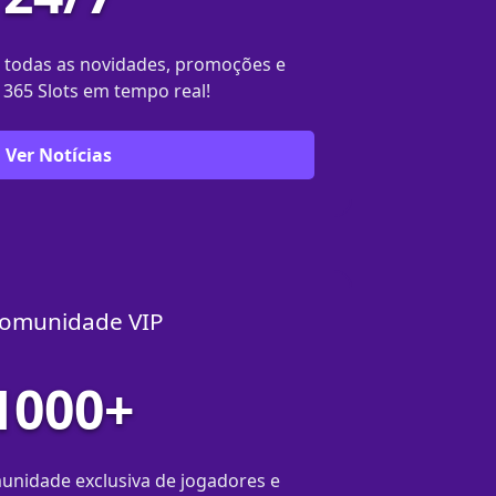
e todas as novidades, promoções e
 365 Slots em tempo real!
Ver Notícias
Comunidade VIP
1000+
unidade exclusiva de jogadores e