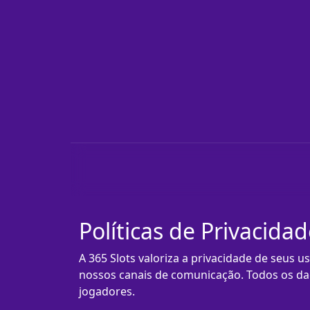
Políticas de Privacida
A 365 Slots valoriza a privacidade de seus
nossos canais de comunicação. Todos os dad
jogadores.