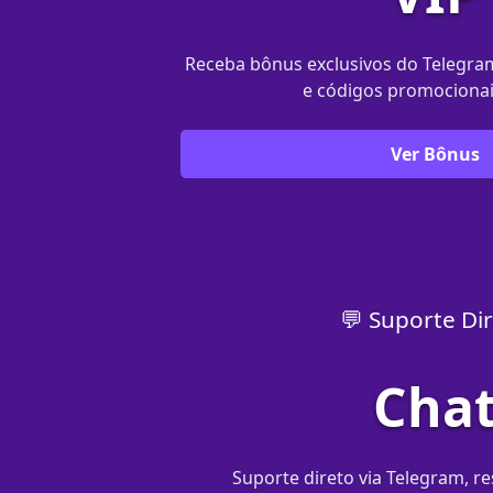
Receba bônus exclusivos do Telegra
e códigos promocionai
Ver Bônus
💬 Suporte Di
Cha
Suporte direto via Telegram, r