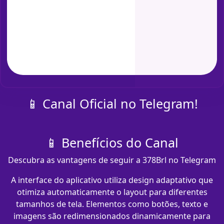
📱 Canal Oficial no Telegram!
📱 Benefícios do Canal
Descubra as vantagens de seguir a 378Brl no Telegram
A interface do aplicativo utiliza design adaptativo que
otimiza automaticamente o layout para diferentes
tamanhos de tela. Elementos como botões, texto e
imagens são redimensionados dinamicamente para