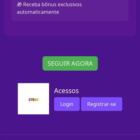
🎁 Receba bônus exclusivos
automaticamente
SEGUIR AGORA
Acessos
Login
Registrar-se