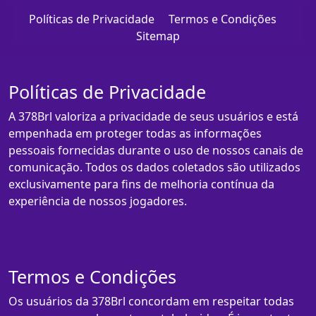
Políticas de Privacidade
Termos e Condições
Sitemap
Políticas de Privacidade
A 378Brl valoriza a privacidade de seus usuários e está
empenhada em proteger todas as informações
pessoais fornecidas durante o uso de nossos canais de
comunicação. Todos os dados coletados são utilizados
exclusivamente para fins de melhoria contínua da
experiência de nossos jogadores.
Termos e Condições
Os usuários da 378Brl concordam em respeitar todas