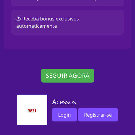
🎁 Receba bônus exclusivos
automaticamente
SEGUIR AGORA
Acessos
Login
Registrar-se