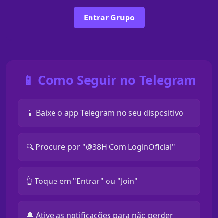
Entrar Grupo
📱 Como Seguir no Telegram
📱 Baixe o app Telegram no seu dispositivo
🔍 Procure por "@38H Com LoginOficial"
👆 Toque em "Entrar" ou "Join"
🔔 Ative as notificações para não perder