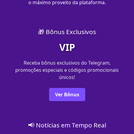
o máximo proveito da plataforma.
🎁 Bônus Exclusivos
VIP
Receba bônus exclusivos do Telegram,
promoções especiais e códigos promocionais
únicos!
Ver Bônus
📢 Notícias em Tempo Real