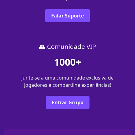
Falar Suporte
👥 Comunidade VIP
1000+
Junte-se a uma comunidade exclusiva de
jogadores e compartilhe experiências!
Entrar Grupo