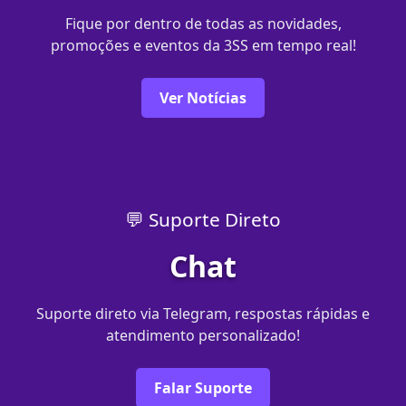
Fique por dentro de todas as novidades,
promoções e eventos da 3SS em tempo real!
Ver Notícias
💬 Suporte Direto
Chat
Suporte direto via Telegram, respostas rápidas e
atendimento personalizado!
Falar Suporte