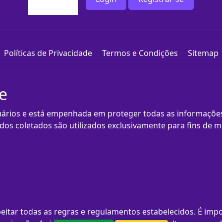
Políticas de Privacidade
Termos e Condições
Sitemap
de
suários e está empenhada em proteger todas as informaçõe
os coletados são utilizados exclusivamente para fins de m
tar todas as regras e regulamentos estabelecidos. É impo