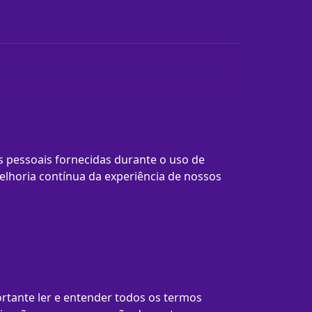
s pessoais fornecidas durante o uso de
elhoria contínua da experiência de nossos
rtante ler e entender todos os termos