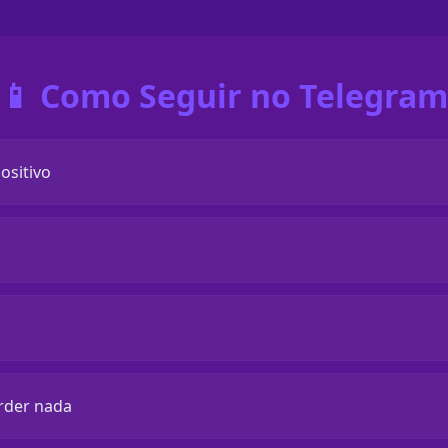
📱 Como Seguir no Telegram
ositivo
erder nada