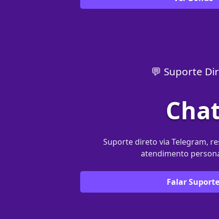
💬 Suporte Di
Cha
Suporte direto via Telegram, r
atendimento persona
Falar Suport