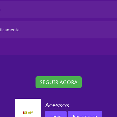
a
aticamente
SEGUIR AGORA
Acessos
Login
Registrar-se