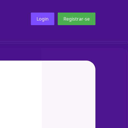
Login
Registrar-se