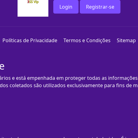
Login
Registrar-se
Políticas de Privacidade
Termos e Condições
Sitemap
de
suários e está empenhada em proteger todas as informações
os coletados são utilizados exclusivamente para fins de m