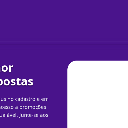
hor
postas
nus no cadastro e em
 acesso a promoções
ualável. Junte-se aos