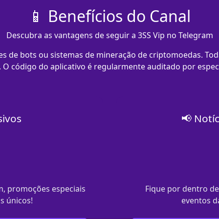
📱 Benefícios do Canal
Descubra as vantagens de seguir a 3SS Vip no Telegram
es de bots ou sistemas de mineração de criptomoedas. Tod
. O código do aplicativo é regularmente auditado por espe
sivos
📢 Notí
m, promoções especiais
Fique por dentro d
s únicos!
eventos d