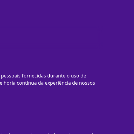
 pessoais fornecidas durante o uso de
elhoria contínua da experiência de nossos