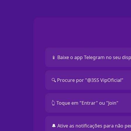
📱 Baixe o app Telegram no seu disp
🔍 Procure por "@3SS VipOficial"
👆 Toque em "Entrar" ou "Join"
🔔 Ative as notificações para não p