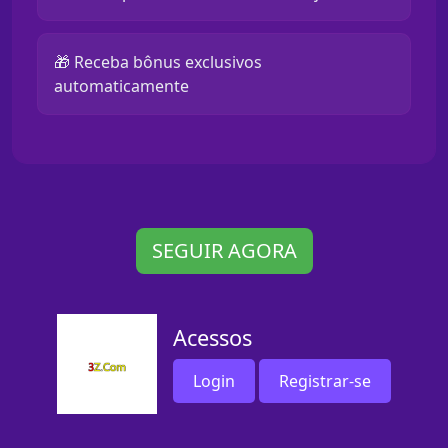
🎁 Receba bônus exclusivos
automaticamente
SEGUIR AGORA
Acessos
Login
Registrar-se