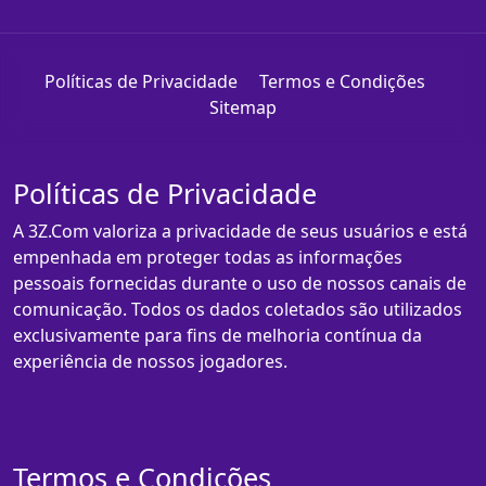
Políticas de Privacidade
Termos e Condições
Sitemap
Políticas de Privacidade
A 3Z.Com valoriza a privacidade de seus usuários e está
empenhada em proteger todas as informações
pessoais fornecidas durante o uso de nossos canais de
comunicação. Todos os dados coletados são utilizados
exclusivamente para fins de melhoria contínua da
experiência de nossos jogadores.
Termos e Condições