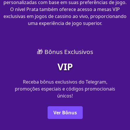
personalizadas com base em suas preferências de jogo.
O nível Prata também oferece acesso a mesas VIP
exclusivas em jogos de cassino ao vivo, proporcionando
uma experiência de jogo superior.
🎁 Bônus Exclusivos
VIP
Receba bônus exclusivos do Telegram,
promoções especiais e códigos promocionais
únicos!
Ver Bônus