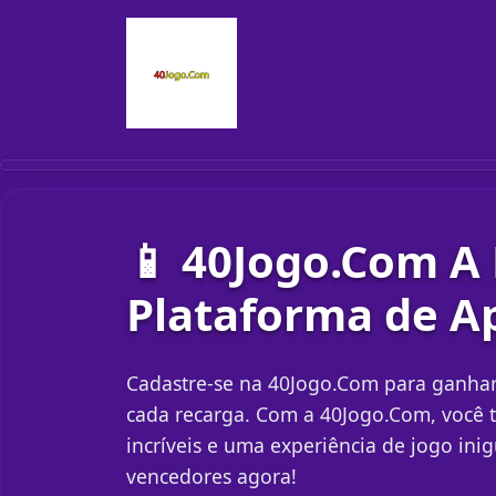
📱 40Jogo.Com A
Plataforma de A
Cadastre-se na 40Jogo.Com para ganha
cada recarga. Com a 40Jogo.Com, você
incríveis e uma experiência de jogo inig
vencedores agora!