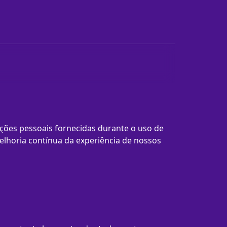
ções pessoais fornecidas durante o uso de
elhoria contínua da experiência de nossos