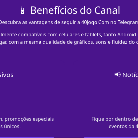
📱 Benefícios do Canal
Descubra as vantagens de seguir a 40Jogo.Com no Telegra
lmente compatíveis com celulares e tablets, tanto Android 
gar, com a mesma qualidade de gráficos, sons e fluidez do
sivos
📢 Notí
m, promoções especiais
Fique por dentro d
s únicos!
eventos da 