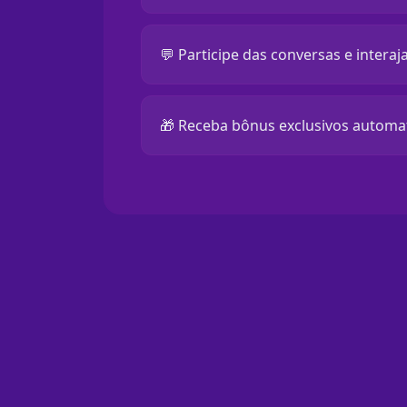
💬 Participe das conversas e interaj
🎁 Receba bônus exclusivos autom