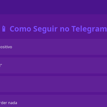
📱 Como Seguir no Telegram
ositivo
l"
erder nada