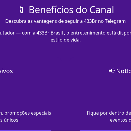
📱 Benefícios do Canal
Descubra as vantagens de seguir a 433Br no Telegram
utador — com a 433Br Brasil , o entretenimento está dispon
estilo de vida.
sivos
📢 Notí
m, promoções especiais
Fique por dentro d
s únicos!
eventos 