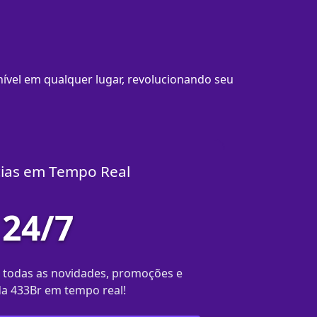
ível em qualquer lugar, revolucionando seu
cias em Tempo Real
24/7
e todas as novidades, promoções e
da 433Br em tempo real!