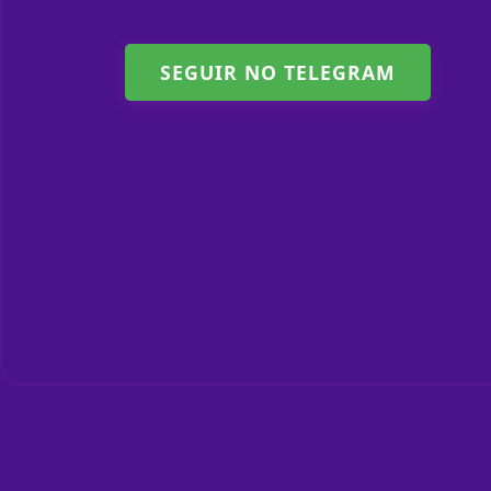
SEGUIR NO TELEGRAM