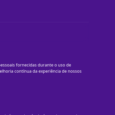
pessoais fornecidas durante o uso de
elhoria contínua da experiência de nossos