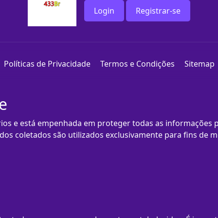
Login
Registrar-se
Políticas de Privacidade
Termos e Condições
Sitemap
de
ários e está empenhada em proteger todas as informações 
os coletados são utilizados exclusivamente para fins de m