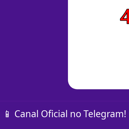
📱 Canal Oficial no Telegram!