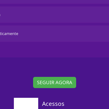
a
aticamente
SEGUIR AGORA
Acessos