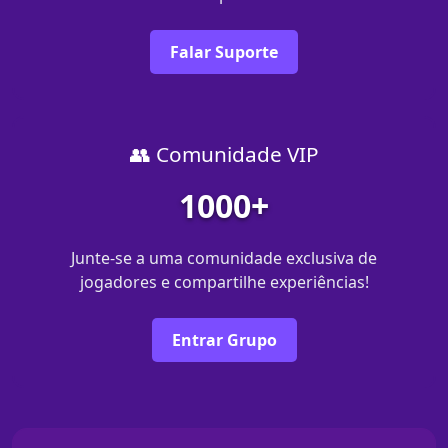
Falar Suporte
👥 Comunidade VIP
1000+
Junte-se a uma comunidade exclusiva de
jogadores e compartilhe experiências!
Entrar Grupo