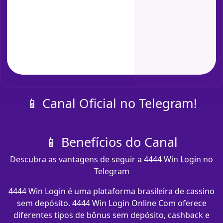
📱 Canal Oficial no Telegram!
📱 Benefícios do Canal
Descubra as vantagens de seguir a 4444 Win Login no
Telegram
4444 Win Login é uma plataforma brasileira de cassino
sem depósito. 4444 Win Login Online Com oferece
diferentes tipos de bônus sem depósito, cashback e