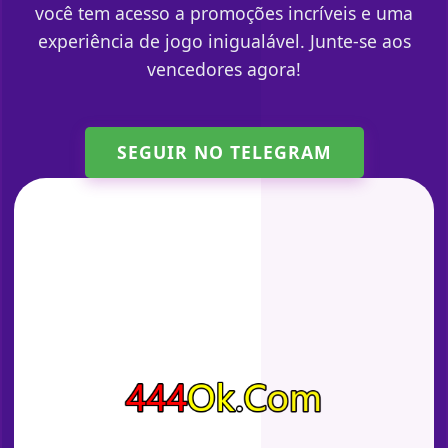
você tem acesso a promoções incríveis e uma
experiência de jogo inigualável. Junte-se aos
vencedores agora!
SEGUIR NO TELEGRAM