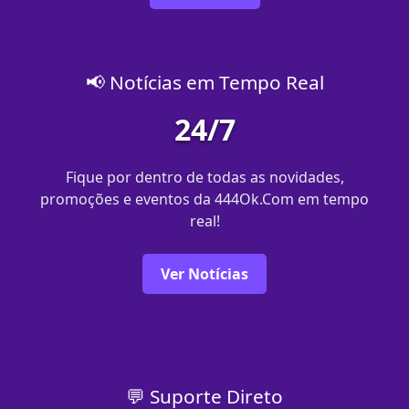
📢 Notícias em Tempo Real
24/7
Fique por dentro de todas as novidades,
promoções e eventos da 444Ok.Com em tempo
real!
Ver Notícias
💬 Suporte Direto