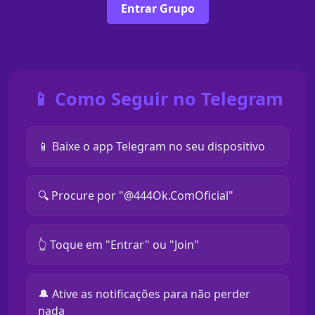
Entrar Grupo
📱 Como Seguir no Telegram
📱 Baixe o app Telegram no seu dispositivo
🔍 Procure por "@444Ok.ComOficial"
👆 Toque em "Entrar" ou "Join"
🔔 Ative as notificações para não perder
nada