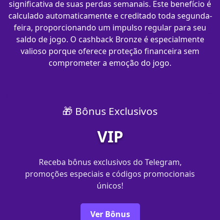
significativa de suas perdas semanais. Este benefício é
calculado automaticamente e creditado toda segunda-
feira, proporcionando um impulso regular para seu
saldo de jogo. O cashback Bronze é especialmente
valioso porque oferece proteção financeira sem
comprometer a emoção do jogo.
🎁 Bônus Exclusivos
VIP
Receba bônus exclusivos do Telegram,
promoções especiais e códigos promocionais
únicos!
Ver Bônus