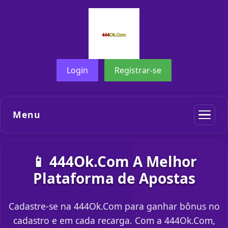
Login
Registrar-se
Menu
📱 444Ok.Com A Melhor
Plataforma de Apostas
Cadastre-se na 444Ok.Com para ganhar bônus no
cadastro e em cada recarga. Com a 444Ok.Com,