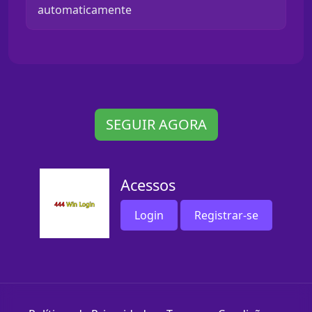
automaticamente
SEGUIR AGORA
Acessos
Login
Registrar-se