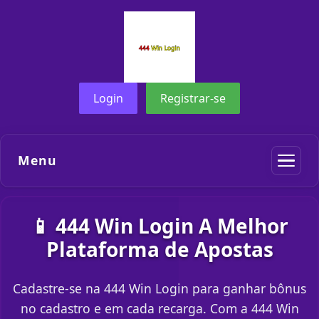
Login
Registrar-se
Menu
📱 444 Win Login A Melhor
Plataforma de Apostas
Cadastre-se na 444 Win Login para ganhar bônus
no cadastro e em cada recarga. Com a 444 Win