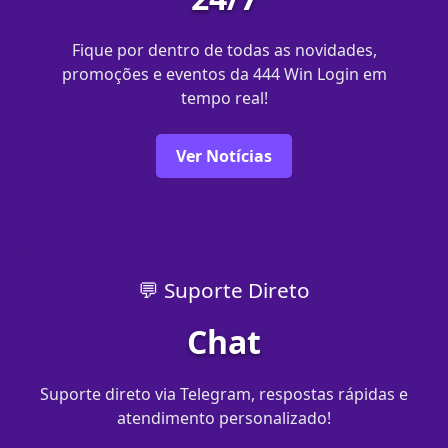
Fique por dentro de todas as novidades,
promoções e eventos da 444 Win Login em
tempo real!
Ver Notícias
💬 Suporte Direto
Chat
Suporte direto via Telegram, respostas rápidas e
atendimento personalizado!