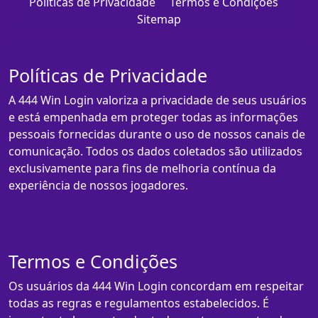
Políticas de Privacidade
Termos e Condições
Sitemap
Políticas de Privacidade
A 444 Win Login valoriza a privacidade de seus usuários
e está empenhada em proteger todas as informações
pessoais fornecidas durante o uso de nossos canais de
comunicação. Todos os dados coletados são utilizados
exclusivamente para fins de melhoria contínua da
experiência de nossos jogadores.
Termos e Condições
Os usuários da 444 Win Login concordam em respeitar
todas as regras e regulamentos estabelecidos. É