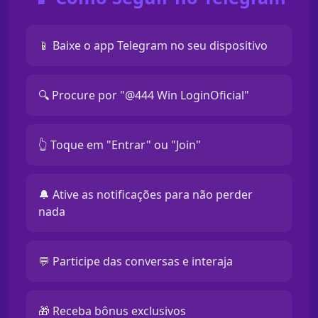
📱 Baixe o app Telegram no seu dispositivo
🔍 Procure por "@444 Win LoginOficial"
👆 Toque em "Entrar" ou "Join"
🔔 Ative as notificações para não perder
nada
💬 Participe das conversas e interaja
🎁 Receba bônus exclusivos