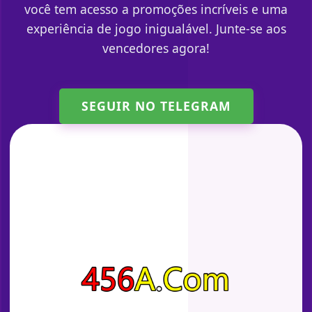
você tem acesso a promoções incríveis e uma
experiência de jogo inigualável. Junte-se aos
vencedores agora!
SEGUIR NO TELEGRAM