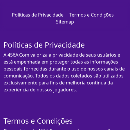
Políticas de Privacidade
Termos e Condições
Sitemap
Políticas de Privacidade
A 456A.Com valoriza a privacidade de seus usuários e
está empenhada em proteger todas as informações
pessoais fornecidas durante o uso de nossos canais de
comunicação. Todos os dados coletados são utilizados
exclusivamente para fins de melhoria contínua da
experiência de nossos jogadores.
Termos e Condições