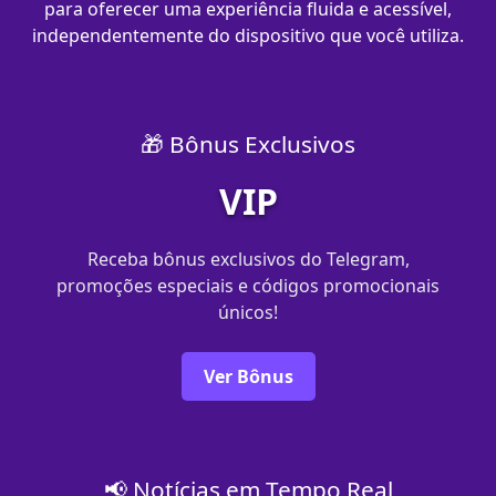
para oferecer uma experiência fluida e acessível,
independentemente do dispositivo que você utiliza.
🎁 Bônus Exclusivos
VIP
Receba bônus exclusivos do Telegram,
promoções especiais e códigos promocionais
únicos!
Ver Bônus
📢 Notícias em Tempo Real