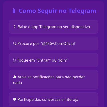
📱 Como Seguir no Telegram
📱 Baixe o app Telegram no seu dispositivo
🔍 Procure por "@456A.ComOficial"
👆 Toque em "Entrar" ou "Join"
🔔 Ative as notificações para não perder
nada
💬 Participe das conversas e interaja