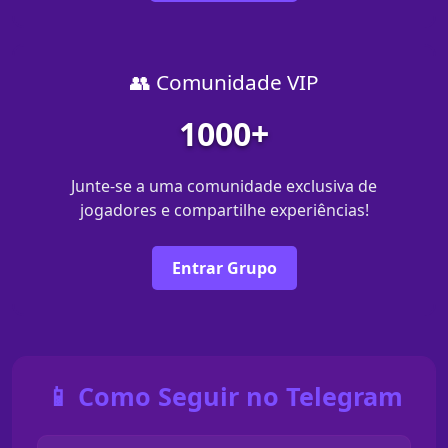
👥 Comunidade VIP
1000+
Junte-se a uma comunidade exclusiva de
jogadores e compartilhe experiências!
Entrar Grupo
📱 Como Seguir no Telegram