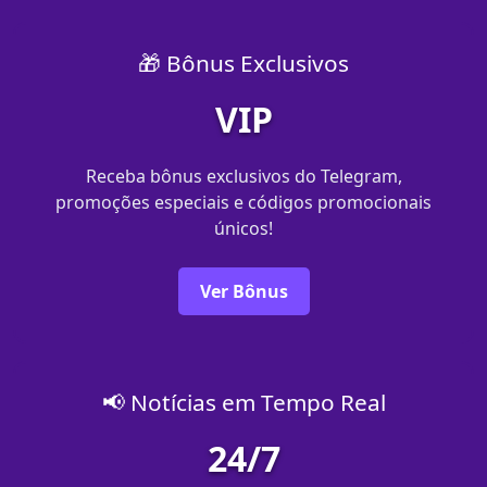
🎁 Bônus Exclusivos
VIP
Receba bônus exclusivos do Telegram,
promoções especiais e códigos promocionais
únicos!
Ver Bônus
📢 Notícias em Tempo Real
24/7