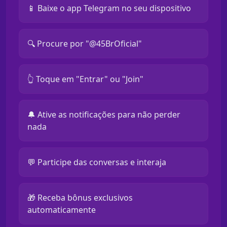
📱 Baixe o app Telegram no seu dispositivo
🔍 Procure por "@45BrOficial"
👆 Toque em "Entrar" ou "Join"
🔔 Ative as notificações para não perder
nada
💬 Participe das conversas e interaja
🎁 Receba bônus exclusivos
automaticamente