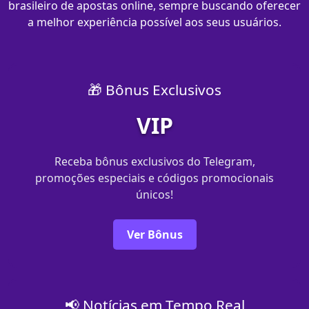
brasileiro de apostas online, sempre buscando oferecer
a melhor experiência possível aos seus usuários.
🎁 Bônus Exclusivos
VIP
Receba bônus exclusivos do Telegram,
promoções especiais e códigos promocionais
únicos!
Ver Bônus
📢 Notícias em Tempo Real