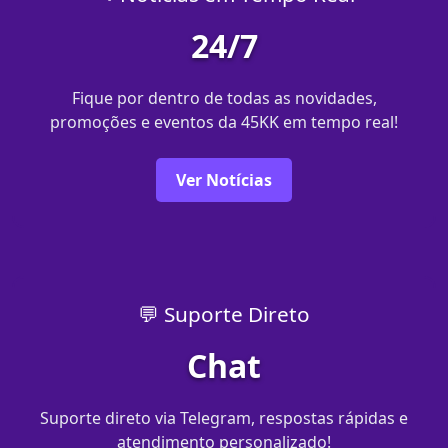
24/7
Fique por dentro de todas as novidades,
promoções e eventos da 45KK em tempo real!
Ver Notícias
💬 Suporte Direto
Chat
Suporte direto via Telegram, respostas rápidas e
atendimento personalizado!