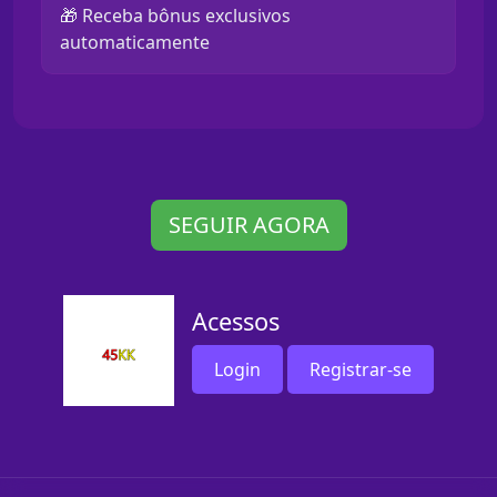
🎁 Receba bônus exclusivos
automaticamente
SEGUIR AGORA
Acessos
Login
Registrar-se