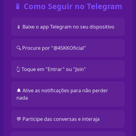
📱 Como Seguir no Telegram
📱 Baixe o app Telegram no seu dispositivo
🔍 Procure por "@45KKOficial"
👆 Toque em "Entrar" ou "Join"
🔔 Ative as notificações para não perder
nada
💬 Participe das conversas e interaja