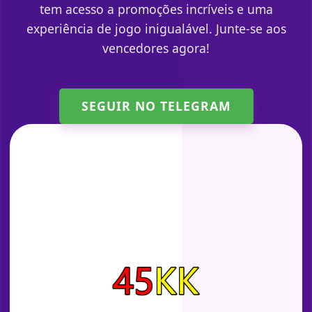
tem acesso a promoções incríveis e uma
experiência de jogo inigualável. Junte-se aos
vencedores agora!
SEGUIR NO TELEGRAM