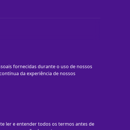
ssoais fornecidas durante o uso de nossos
 contínua da experiência de nossos
te ler e entender todos os termos antes de