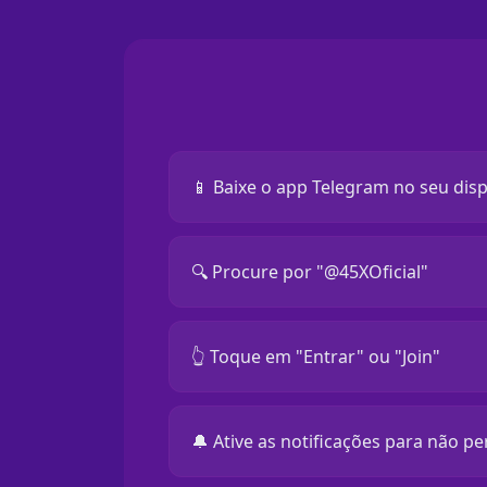
📱 Baixe o app Telegram no seu disp
🔍 Procure por "@45XOficial"
👆 Toque em "Entrar" ou "Join"
🔔 Ative as notificações para não p