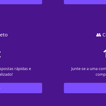
reto
👥 
t
espostas rápidas e
Junte-se a uma com
lizado!
compa
e