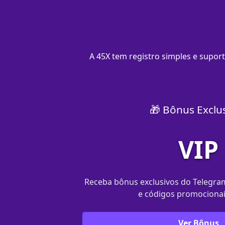
A 45X tem registro simples e supo
🎁 Bônus Exclu
VIP
Receba bônus exclusivos do Telegra
e códigos promocionai
Ver Bônus