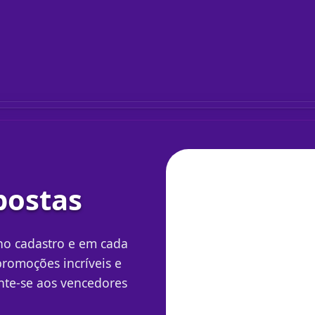
postas
no cadastro e em cada
promoções incríveis e
unte-se aos vencedores