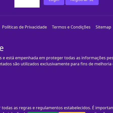
Políticas de Privacidade
Termos e Condições
Sitemap
de
ios e está empenhada em proteger todas as informações pe
tados são utilizados exclusivamente para fins de melhoria
todas as regras e regulamentos estabelecidos. É importan