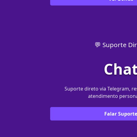
💬 Suporte Di
Cha
Suporte direto via Telegram, r
atendimento persona
Falar Suport