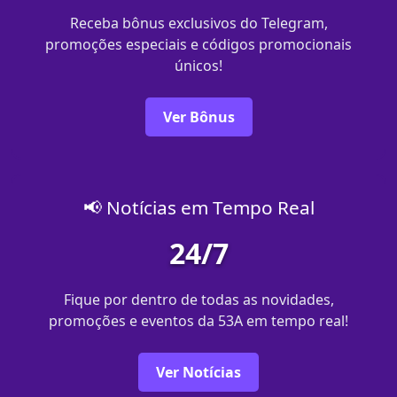
Receba bônus exclusivos do Telegram,
promoções especiais e códigos promocionais
únicos!
Ver Bônus
📢 Notícias em Tempo Real
24/7
Fique por dentro de todas as novidades,
promoções e eventos da 53A em tempo real!
Ver Notícias