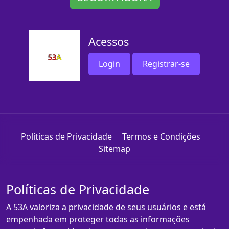
Acessos
Login
Registrar-se
Políticas de Privacidade
Termos e Condições
Sitemap
Políticas de Privacidade
A 53A valoriza a privacidade de seus usuários e está
empenhada em proteger todas as informações