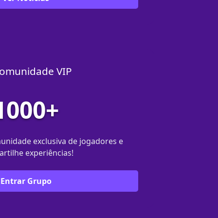
Comunidade VIP
1000+
unidade exclusiva de jogadores e
rtilhe experiências!
Entrar Grupo