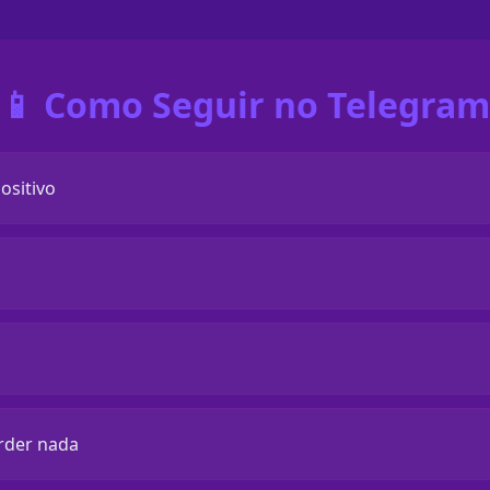
📱 Como Seguir no Telegram
ositivo
erder nada