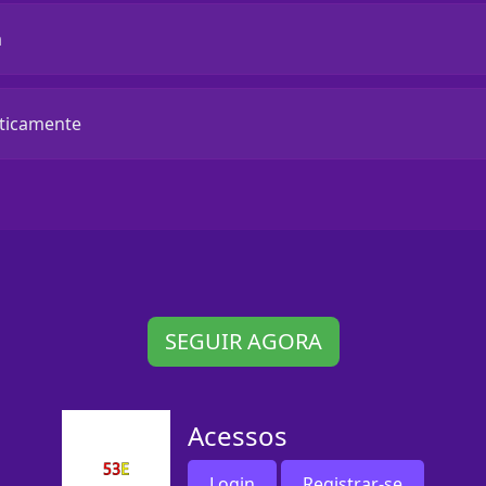
a
aticamente
SEGUIR AGORA
Acessos
Login
Registrar-se