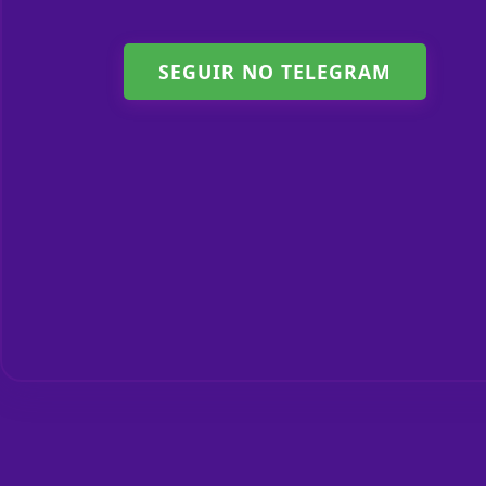
SEGUIR NO TELEGRAM