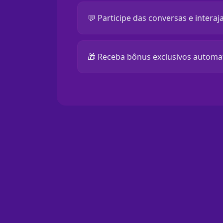
💬 Participe das conversas e interaj
🎁 Receba bônus exclusivos autom