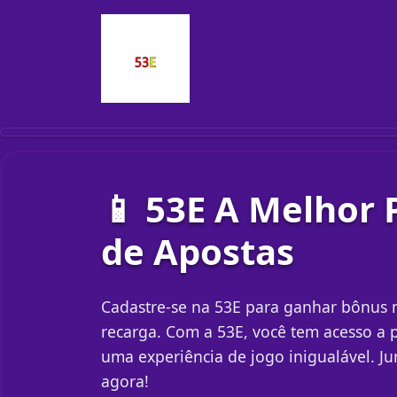
📱 53E A Melhor 
de Apostas
Cadastre-se na 53E para ganhar bônus 
recarga. Com a 53E, você tem acesso a 
uma experiência de jogo inigualável. J
agora!