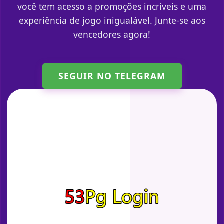
você tem acesso a promoções incríveis e uma
experiência de jogo inigualável. Junte-se aos
vencedores agora!
SEGUIR NO TELEGRAM