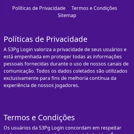
Políticas de Privacidade
Termos e Condições
Sitemap
Políticas de Privacidade
A 53Pg Login valoriza a privacidade de seus usuários e
está empenhada em proteger todas as informações
pessoais fornecidas durante o uso de nossos canais de
comunicação. Todos os dados coletados são utilizados
exclusivamente para fins de melhoria contínua da
experiência de nossos jogadores.
Termos e Condições
Os usuários da 53Pg Login concordam em respeitar