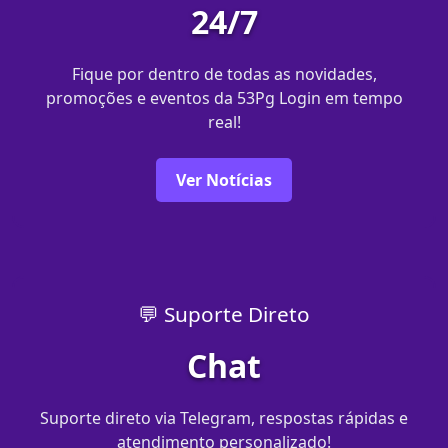
24/7
Fique por dentro de todas as novidades,
promoções e eventos da 53Pg Login em tempo
real!
Ver Notícias
💬 Suporte Direto
Chat
Suporte direto via Telegram, respostas rápidas e
atendimento personalizado!