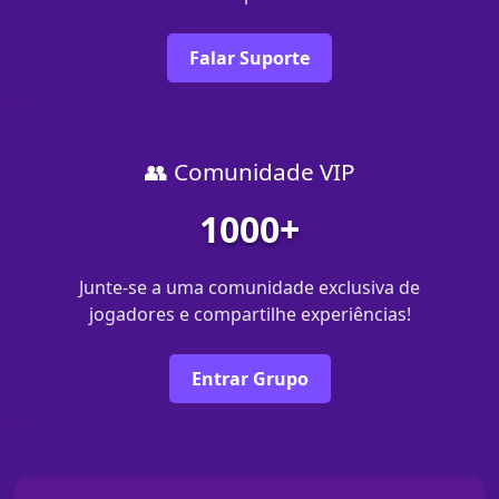
Falar Suporte
👥 Comunidade VIP
1000+
Junte-se a uma comunidade exclusiva de
jogadores e compartilhe experiências!
Entrar Grupo